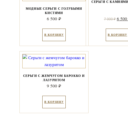
СЕРЬГИ С КАМНЯМИ
МОДНЫЕ СЕРЬГИ С ГОЛУБЫМИ
КИСТЯМИ
Перво
6 500
6 50
₽
7 000
₽
цена
соста
В КОРЗИНУ
В КОРЗИНУ
7
000 ₽
СЕРЬГИ С ЖЕМЧУГОМ БАРОККО И
ЛАЗУРИТОМ
9 500
₽
В КОРЗИНУ