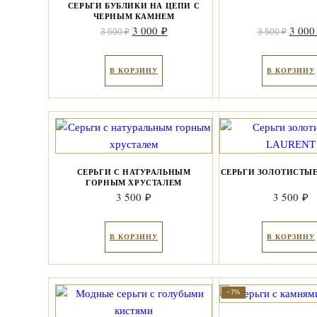
СЕРЬГИ БУБЛИКИ НА ЦЕПИ С
ЧЕРНЫМ КАМНЕМ
Первоначальная
Текущая
Перво
3 000
3 00
₽
3 500
₽
3 500
₽
цена
цена:
цена
составляла
3
соста
В КОРЗИНУ
В КОРЗИНУ
3
000 ₽.
3
500 ₽.
500 ₽
СЕРЬГИ С НАТУРАЛЬНЫМ
СЕРЬГИ ЗОЛОТИСТЫЕ
ГОРНЫМ ХРУСТАЛЕМ
3 500
3 500
₽
₽
В КОРЗИНУ
В КОРЗИНУ
−7%