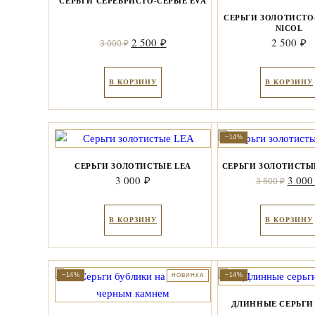
СЕРЬГИ СЕРЕБРИСТО-СЕРЫЕ EVA
СЕРЬГИ ЗОЛОТИСТО
NICOL
Первоначальная
Текущая
2 500
2 500
₽
₽
3 000
₽
цена
цена:
составляла
2
В КОРЗИНУ
В КОРЗИНУ
3
500 ₽.
000 ₽.
−14%
СЕРЬГИ ЗОЛОТИСТЫЕ LEA
СЕРЬГИ ЗОЛОТИСТЫ
Перво
3 000
3 00
₽
3 500
₽
цена
соста
В КОРЗИНУ
В КОРЗИНУ
3
500 ₽
−14%
−14%
НОВИНКА
ДЛИННЫЕ СЕРЬГИ