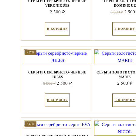
СЕРЬГИ СЕРЕБРИСТО-ЧЕРНЫЕ
СЕРЬГИ ЗОЛОТИ
VERONIQUES
DOMINIQUE
Перво
2 300
2 50
₽
3 000
₽
цена
соста
В КОРЗИНУ
В КОРЗИНУ
3
000 ₽
−17%
СЕРЬГИ СЕРЕБРИСТО-ЧЕРНЫЕ
СЕРЬГИ ЗОЛОТИСТО
JULES
MARIE
Первоначальная
Текущая
2 500
2 500
₽
₽
3 000
₽
цена
цена:
составляла
2
В КОРЗИНУ
В КОРЗИНУ
3
500 ₽.
000 ₽.
−17%