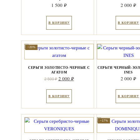
1 500
2 000
₽
₽
В КОРЗИНУ
В КОРЗИНУ
−20%
СЕРЬГИ ЗОЛОТИСТО-ЧЕРНЫЕ С
СЕРЬГИ ЧЕРНЫЙ-ЗО
АГАТОМ
INES
Первоначальная
Текущая
2 000
2 000
₽
₽
2 500
₽
цена
цена:
составляла
2
В КОРЗИНУ
В КОРЗИНУ
2
000 ₽.
500 ₽.
−17%