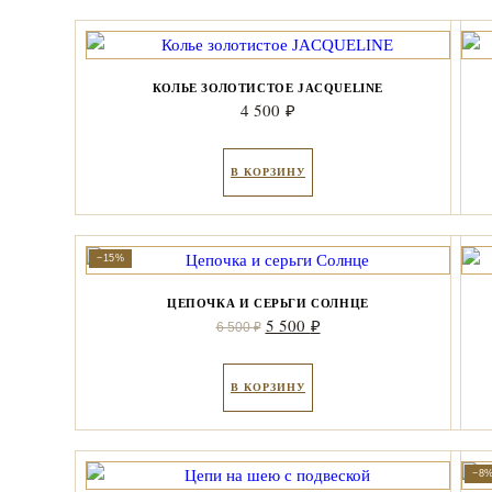
КОЛЬЕ ЗОЛОТИСТОЕ JACQUELINE
4 500
₽
В КОРЗИНУ
−15%
ЦЕПОЧКА И СЕРЬГИ СОЛНЦЕ
Первоначальная
Текущая
5 500
₽
6 500
₽
цена
цена:
составляла
5
В КОРЗИНУ
6
500 ₽.
500 ₽.
−8