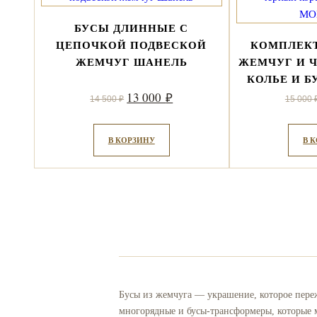
БУСЫ ДЛИННЫЕ С
ЦЕПОЧКОЙ ПОДВЕСКОЙ
КОМПЛЕК
ЖЕМЧУГ ШАНЕЛЬ
ЖЕМЧУГ И 
КОЛЬЕ И 
Первоначальная
Текущая
13 000
₽
14 500
₽
15 000
цена
цена:
составляла
13
В КОРЗИНУ
В 
14
000 ₽.
500 ₽.
Бусы из жемчуга — украшение, которое пережи
многорядные и бусы-трансформеры, которые м