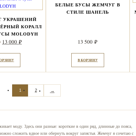
БЕЛЫЕ БУСЫ ЖЕМЧУГ В
СТИЛЕ ШАНЕЛЬ
Т УКРАШЕНИЙ
ЧЁРНЫЙ КОРАЛЛ
БУСЫ MOLODYH
Первоначальная
Текущая
13 000
13 500
₽
₽
₽
цена
цена:
составляла
13
КОРЗИНУ
В КОРЗИНУ
15
000 ₽.
000 ₽.
→
1
2
вает моду. Здесь они разные: короткие в один ряд, длинные до пояса,
ожно сложить вдвое или обернуть вокруг запястья. Жемчуг я сочетаю с