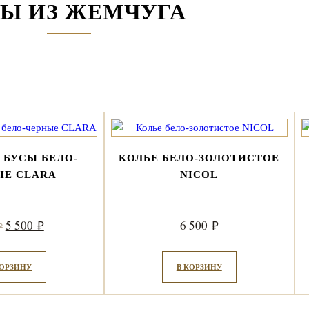
Ы ИЗ ЖЕМЧУГА
 БУСЫ БЕЛО-
КОЛЬЕ БЕЛО-ЗОЛОТИСТОЕ
ЫЕ CLARA
NICOL
Первоначальная
Текущая
5 500
6 500
₽
₽
₽
цена
цена:
составляла
5
КОРЗИНУ
В КОРЗИНУ
6
500 ₽.
500 ₽.