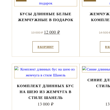
БУСЫ ДЛИННЫЕ БЕЛЫЕ
ЖЕМЧУЖ
ЖЕМЧУЖНЫЕ В ПОДАРОК
КОМПЛЕ
Первоначальная
Текущая
12 000
₽
13 000
₽
14 500
цена
цена:
составляла
12
В КОРЗИНУ
В 
13
000 ₽.
000 ₽.
СИНИЕ Д
КОМПЛЕКТ ДЛИННЫХ БУС
СТИЛ
НА ШЕЮ ИЗ ЖЕМЧУГА В
СТИЛЕ ШАНЕЛЬ
13 000
13
₽