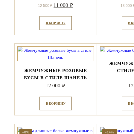
Первоначальная
Текущая
11 000
₽
12 500
₽
13 000
цена
цена:
составляла
11
В КОРЗИНУ
В 
12
000 ₽.
500 ₽.
ЖЕМЧУЖ
ЖЕМЧУЖНЫЕ РОЗОВЫЕ
СТИЛ
БУСЫ В СТИЛЕ ШАНЕЛЬ
12 000
12
₽
В КОРЗИНУ
В 
−8%
−14%