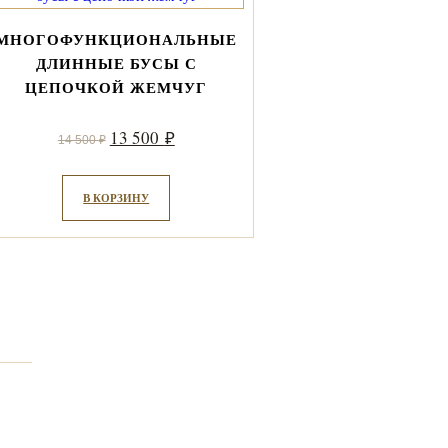
МНОГОФУНКЦИОНАЛЬНЫЕ
ДЛИННЫЕ БУСЫ С
ЦЕПОЧКОЙ ЖЕМЧУГ
Первоначальная
Текущая
13 500
₽
14 500
₽
цена
цена:
составляла
13
В КОРЗИНУ
14
500 ₽.
500 ₽.