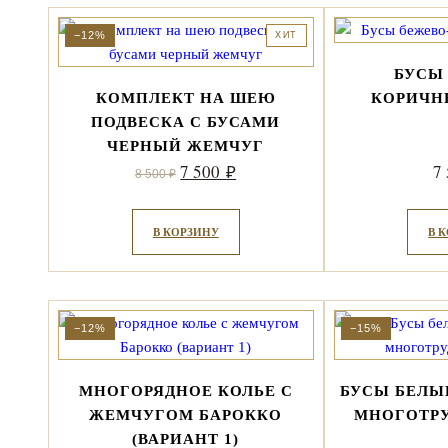
−12%
ХИТ
БУСЫ
КОМПЛЕКТ НА ШЕЮ
КОРИЧН
ПОДВЕСКА С БУСАМИ
ЧЕРНЫЙ ЖЕМЧУГ
Первоначальная
Текущая
7 500
7
₽
8 500
₽
цена
цена:
составляла
7
В КОРЗИНУ
В 
8
500 ₽.
500 ₽.
−12%
−15%
МНОГОРЯДНОЕ КОЛЬЕ С
БУСЫ БЕЛ
ЖЕМЧУГОМ БАРОККО
МНОГОТРУ
(ВАРИАНТ 1)