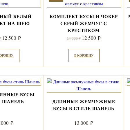
НЫЙ БЕЛЫЙ
КОМПЛЕКТ БУСЫ И ЧОКЕР
КТ НА ШЕЮ
СЕРЫЙ ЖЕМЧУГ С
КРЕСТИКОМ
Первоначальная
Текущая
Первоначальная
Текущая
12 500
12 500
₽
₽
₽
14 500
₽
цена
цена:
цена
цена:
составляла
12
составляла
12
КОРЗИНУ
В КОРЗИНУ
14
500 ₽.
14
500 ₽.
500 ₽.
500 ₽.
ЛИННЫЕ БУСЫ
Ь ШАНЕЛЬ
ДЛИННЫЕ ЖЕМЧУЖНЫЕ
БУСЫ В СТИЛЕ ШАНЕЛЬ
 000
13 000
₽
₽