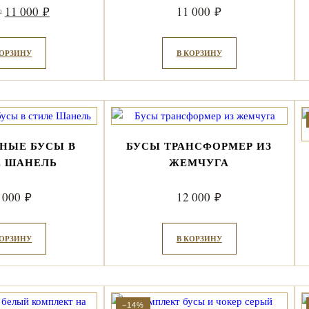
Первоначальная
Текущая
11 000
11 000
₽
₽
₽
цена
цена:
составляла
11
КОРЗИНУ
В КОРЗИНУ
13
000 ₽.
000 ₽.
НЫЕ БУСЫ В
БУСЫ ТРАНСФОРМЕР ИЗ
Е ШАНЕЛЬ
ЖЕМЧУГА
 000
12 000
₽
₽
КОРЗИНУ
В КОРЗИНУ
−14%