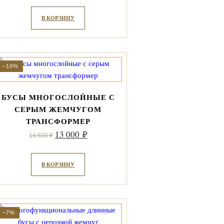
В КОРЗИНУ
−10%
БУСЫ МНОГОСЛОЙНЫЕ С
СЕРЫМ ЖЕМЧУГОМ
ТРАНСФОРМЕР
Первоначальная
Текущая
13 000
₽
14 500
₽
цена
цена:
составляла
13
В КОРЗИНУ
14
000 ₽.
500 ₽.
−7%